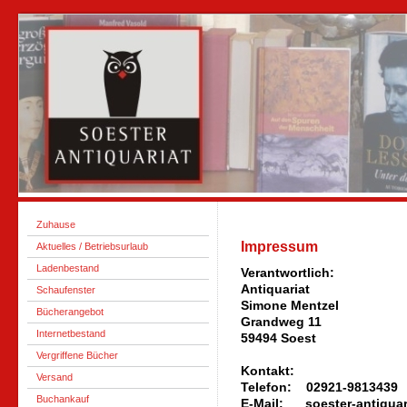
Zuhause
Impressum
Aktuelles / Betriebsurlaub
Ladenbestand
Verantwortlich:
Antiquariat
Schaufenster
Simone Mentzel
Bücherangebot
Grandweg 11
Internetbestand
59494 Soest
Vergriffene Bücher
Kontakt:
Versand
Telefon: 02921-9813439
Buchankauf
E-Mail: soester-antiquar